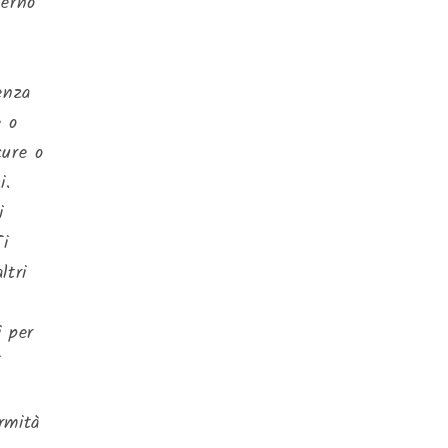
terno
enza
e o
cure o
i.
i
Ti
ltri
i per
i
ormità