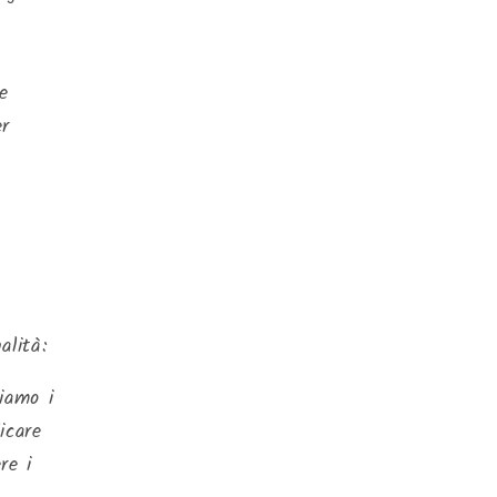
e
er
alità:
iamo i
icare
re i