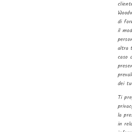
client
Woodw
di for
il mod
person
altra
caso d
presen
preval
dei tu
Ti pr
privac
la pr
in rel