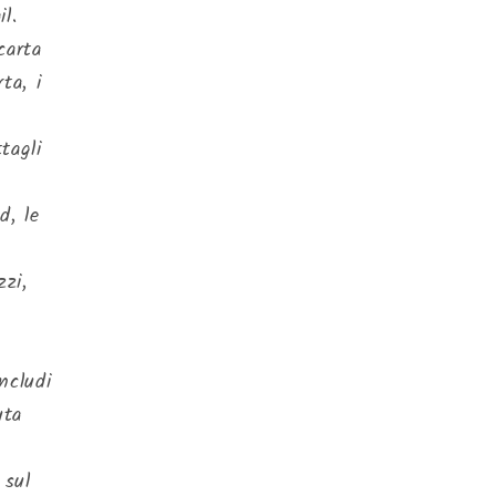
l.
carta
ta, i
a
tagli
d, le
zzi,
ncludi
uta
 sul