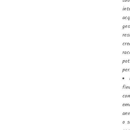
tuo
int
acq
ges
res
cre
rac
pot
per
fin
com
ema
ann
o s