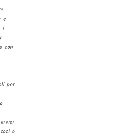
re
e e
 i
r
io con
li per
ia
i
ervizi
stati o