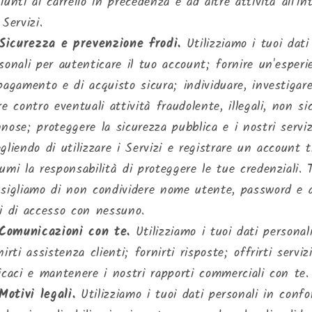
iunti al carrello in precedenza e ad altre attività all'in
 Servizi.
Sicurezza e prevenzione frodi.
Utilizziamo i tuoi dati
sonali per autenticare il tuo account; fornire un'esperi
pagamento e di acquisto sicura; individuare, investigar
re contro eventuali attività fraudolente, illegali, non si
nose; proteggere la sicurezza pubblica e i nostri serviz
gliendo di utilizzare i Servizi e registrare un account t
umi la responsabilità di proteggere le tue credenziali. 
sigliamo di non condividere nome utente, password e a
i di accesso con nessuno.
Comunicazioni con te.
Utilizziamo i tuoi dati personal
nirti assistenza clienti; fornirti risposte; offrirti serviz
icaci e mantenere i nostri rapporti commerciali con te.
Motivi legali.
Utilizziamo i tuoi dati personali in conf