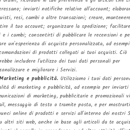
i ordini; ricordare le tue preferenze e gli articoli che ti
eressano; inviarti notifiche relative all'account; elabora
uisti, resi, cambi o altre transazioni; creare, mantener
tire il tuo account; organizzare la spedizione; facilitare
i e i cambi; consentirti di pubblicare le recensioni e pe
are un'esperienza di acquisto personalizzata, ad esemp
comandazioni di prodotti collegati ai tuoi acquisti. Ciò
rebbe includere l'utilizzo dei tuoi dati personali per
sonalizzare e migliorare i Servizi.
Marketing e pubblicità.
Utilizziamo i tuoi dati persona
alità di marketing e pubblicità, ad esempio per inviarti
unicazioni di marketing, pubblicitarie e promozionali v
il, messaggio di testo o tramite posta, e per mostrart
unci online di prodotti e servizi all'interno dei nostri S
u altri siti web, anche in base agli articoli da te acqui