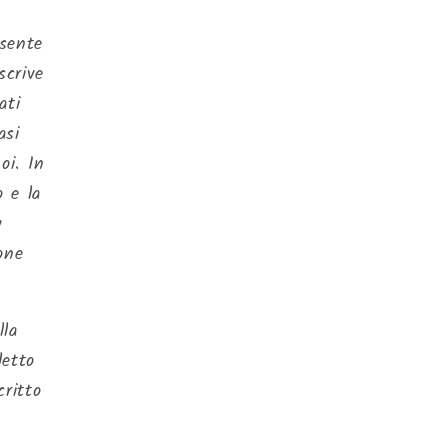
nsente
scrive
ati
asi
oi. In
o e la
y
ione
lla
letto
critto