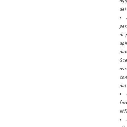
agg
dei
per
di 
agi
dan
Sce
ass
con
dat
for
eff