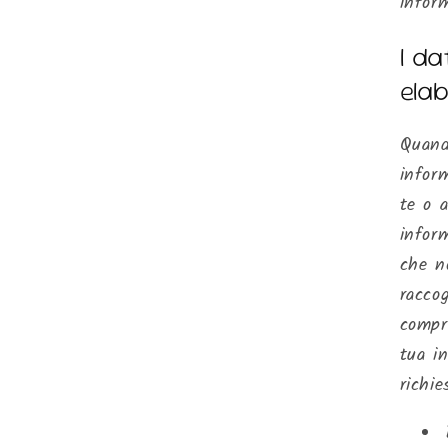
inform
I da
ela
Quando
infor
te o a
infor
che n
raccog
compre
tua i
richie