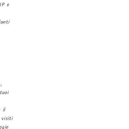
 IP e
anti
,
 tuoi
 il
visiti
ogie