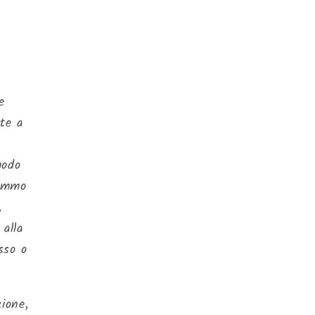
e
te a
modo
remmo
,
 alla
sso o
zione,