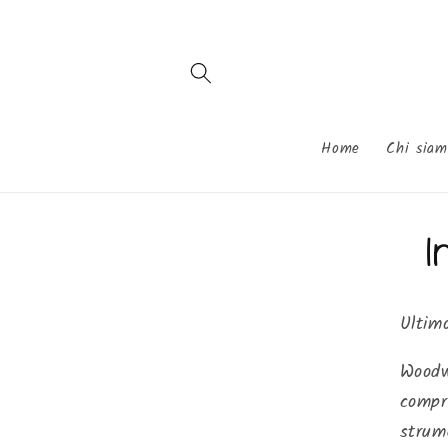
Vai
direttamente
ai contenuti
Home
Chi siam
I
Ultim
Woodw
compre
strume