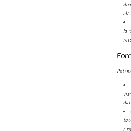
dis
alt
la 
int
Font
Potrem
vis
dat
tuo
i n