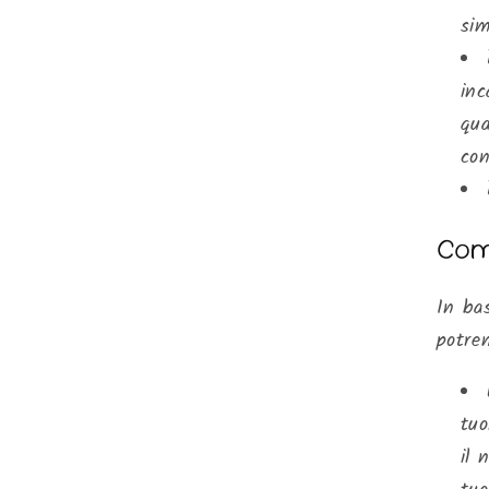
sim
inc
qua
con
Come
In bas
potrem
tuo
il 