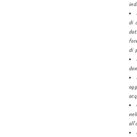
ind
di 
dat
for
di 
dom
agg
acq
nel
all